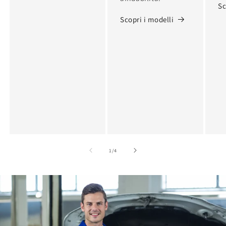
Sc
Scopri i modelli
of
1
/
4